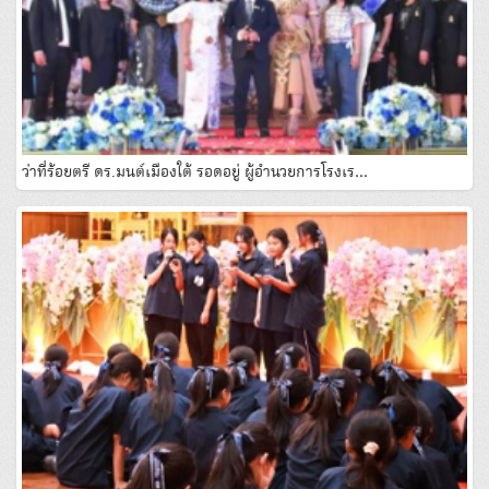
ว่าที่ร้อยตรี ดร.มนต์เมืองใต้ รอดอยู่ ผู้อํานวยการโรงเร…