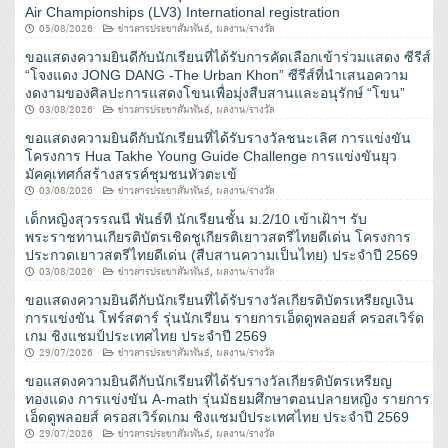
Air Championships (LV3) International registration
05/08/2026
ข่าวสารประชาสัมพันธ์
,
ผลงาน/รางวัล
ขอแสดงความยินดีกับนักเรียนที่ได้รับการคัดเลือกเข้าร่วมแสดง ซีรีส์
“โจงแดง JONG DANG -The Urban Khon” ซีรีส์ที่นําเสนอความ
งดงามของศิลปะการแสดงโขนเพื่อมุ่งสืบสานและอนุรักษ์ “โขน”
03/08/2026
ข่าวสารประชาสัมพันธ์
,
ผลงาน/รางวัล
ขอแสดงความยินดีกับนักเรียนที่ได้รับรางวัลชนะเลิศ การแข่งขัน
โครงการ Hua Takhe Young Guide Challenge การแข่งขันยุว
มัคคุเทศก์สร้างสรรค์ชุมชนหัวตะเข้
03/08/2026
ข่าวสารประชาสัมพันธ์
,
ผลงาน/รางวัล
เด็กหญิงสุวรรณนี พันธ์ที นักเรียนชั้น ม.2/10 เข้าเฝ้าฯ รับ
พระราชทานเกียรติบัตรเชิดชูเกียรติเยาวสตรีไทยดีเด่น โครงการ
ประกวดเยาวสตรีไทยดีเด่น (สืบสานความเป็นไทย) ประจําปี 2569
03/08/2026
ข่าวสารประชาสัมพันธ์
,
ผลงาน/รางวัล
ขอแสดงความยินดีกับนักเรียนที่ได้รับรางวัลเกียรติบัตรเหรียญเงิน
การแข่งขัน โฟร์สตาร์ รุ่นนักเรียน รายการเอ็ดดูพลอยส์ ครอสเวิร์ด
เกม ชิงแชมป์ประเทศไทย ประจําปี 2569
29/07/2026
ข่าวสารประชาสัมพันธ์
,
ผลงาน/รางวัล
ขอแสดงความยินดีกับนักเรียนที่ได้รับรางวัลเกียรติบัตรเหรียญ
ทองแดง การแข่งขัน A-math รุ่นมัธยมศึกษาตอนปลายหญิง รายการ
เอ็ดดูพลอยส์ ครอสเวิร์ดเกม ชิงแชมป์ประเทศไทย ประจําปี 2569
29/07/2026
ข่าวสารประชาสัมพันธ์
,
ผลงาน/รางวัล