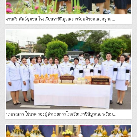
งานสัมพันธ์ชุมชน โรงเรียนราชินีบูรณะ พร้อมด้วยคณะครูกลุ…
นายรณกร ไข่นาค รองผู้อํานวยการโรงเรียนราชินีบูรณะ พร้อม…