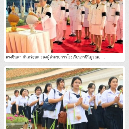
นางจินดา จันทร์อุบล รองผู้อํานวยการโรงเรียนราชินีบูรณะ …