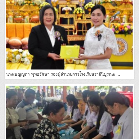
นางเบญญภา พุทธรักษา รองผู้อํานวยการโรงเรียนราชินีบูรณะ …