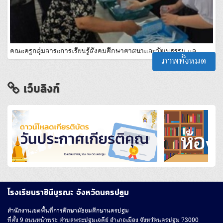
คณะครูกลุ่มสาระการเรียนรู้สังคมศึกษาศาสนาและวัฒนธรรม แล…
ภาพทั้งหมด
เว็บลิงก์
โรงเรียนราชินีบูรณะ จังหวัดนครปฐม
สํานักงานเขตพื้นที่การศึกษามัธยมศึกษานครปฐม
ที่ตั้ง 9 ถนนหน้าพระ ตำบลพระปฐมเจดีย์ อำเภอเมือง จังหวัดนครปฐม 73000