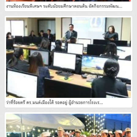
งานห้องเรียนพิเศษฯ ระดับมัธยมศึกษาตอนต้น จัดกิจกรรมพัฒน…
ว่าที่ร้อยตรี ดร.มนต์เมืองใต้ รอดอยู่ ผู้อํานวยการโรงเร…