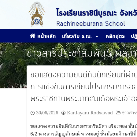
Skip
to
โรงเรียนราชินีบูรณะ จัง
content
Rachineeburana School
หน้าหลัก
เกี่ยวกับ ร.ณ.
หลักสูตร
ปฏ
ข่าวสารประชาสัมพันธ์
ผลงา
ขอแสดงความยินดีกับนักเรียนที่ผ่า
การแข่งขันการเขียนโปรแกรมการอ
พระราชทานพระบาทสมเด็จพระเจ้าอยู
30/06/2026
Kanlayani Rodsawad
ข่าวสาร
ขอแสดงความยินดีกับนางสาวกวินธิดา เพียรทอง ชั้นมัธ
6/2 นางสาวธัญญลักษณ์ พรหมอยู่ ชั้นมัธยมศึกษาปีที่