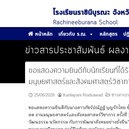
Skip
to
โรงเรียนราชินีบูรณะ จัง
content
Rachineeburana School
หน้าหลัก
เกี่ยวกับ ร.ณ.
หลักสูตร
ปฏ
ข่าวสารประชาสัมพันธ์
ผลงา
ขอแสดงความยินดีกับนักเรียนที่ได
มนุษยศาสตร์และสังคมศาสตร์วิชาการ
25/06/2026
Kanlayani Rodsawad
ข่าวสารปร
ขอแสดงความยินดีกับนางสาวภัชร์ปณัฏฐ์ บุญรักไทย ชั้
สด งานมนุษยศาสตร์และสังคมศาสตร์วิชาการ ครั้งที
วัฒนธรรม นวัตกรรม กับการพัฒนาสังคมอย่างยั่งยื