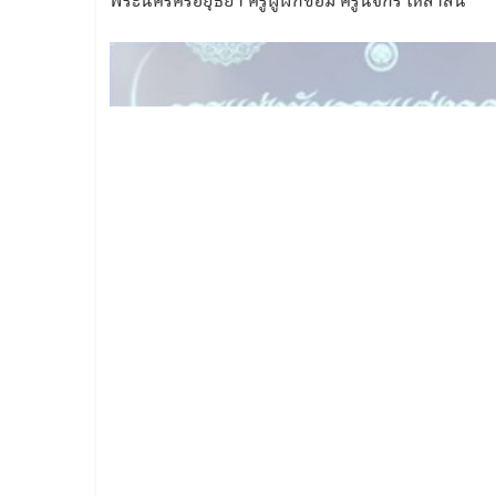
พระนครศรีอยุธยา ครูผู้ฝึกซ้อม ครูนัจกร เหล่าสิน