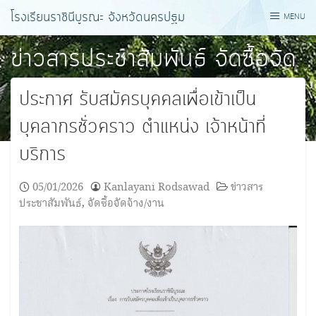
Skip
โรงเรียนราชินีบูรณะ จังหวัดนครปฐม
MENU
to
content
ข่าวสารประชาสัมพันธ์
จัดซื้อจัด
จ้าง/งาน
ประกาศ รับสมัครบุคคลเพื่อเข้าเป็น
บุคลากรชั่วคราว ตำแหน่ง เจ้าหน้าที่
บริการ
05/01/2026
Kanlayani Rodsawad
ข่าวสาร
ประชาสัมพันธ์
,
จัดซื้อจัดจ้าง/งาน