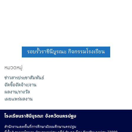
รอบรั้วราชินีบูรณะ กิจกรรมโรงเรียน
หมวดหมู่
ข่าวสารประชาสัมพันธ์
จัดซื้อจัดจ้าง/งาน
ผลงาน/รางวัล
เผยแพร่ผลงาน
โรงเรียนราชินีบูรณะ จังหวัดนครปฐม
สํานักงานเขตพื้นที่การศึกษามัธยมศึกษานครปฐม