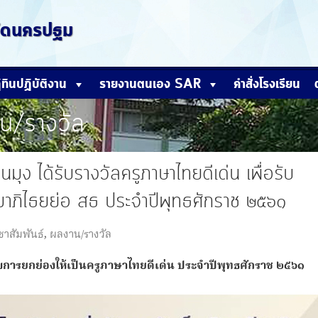
หวัดนครปฐม
ิทินปฏิบัติงาน
รายงานตนเอง SAR
คำสั่งโรงเรียน
น/รางวัล
ุง ได้รับรางวัลครูภาษาไทยดีเด่น เพื่อรับ
นามาภิไธยย่อ สธ ประจำปีพุทธศักราช ๒๕๖๑
ชาสัมพันธ์
,
ผลงาน/รางวัล
รับการยกย่องให้เป็นครูภาษาไทยดีเด่น ประจำปีพุทธศักราช ๒๕๖๑