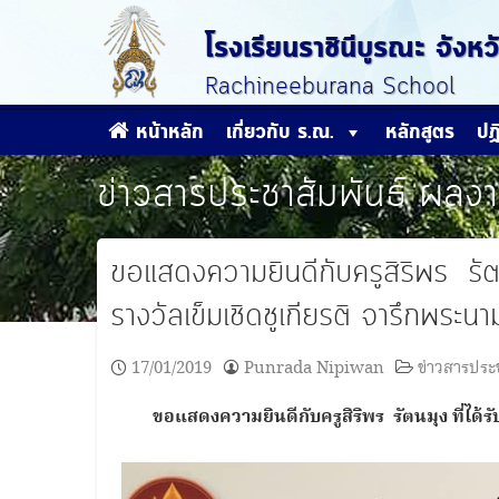
Skip
to
โรงเรียนราชินีบูรณะ จัง
content
Rachineeburana School
หน้าหลัก
เกี่ยวกับ ร.ณ.
หลักสูตร
ปฏ
ข่าวสารประชาสัมพันธ์
ผลงา
ขอแสดงความยินดีกับครูสิริพร รัตนม
รางวัลเข็มเชิดชูเกียรติ จารึกพระ
17/01/2019
Punrada Nipiwan
ข่าวสารประ
ขอแสดงความยินดีกับครูสิริพร รัตนมุง ที่ได้