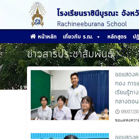
Skip
to
โรงเรียนราชินีบูรณะ จัง
content
Rachineeburana School
หน้าหลัก
เกี่ยวกับ ร.ณ.
หลักสูตร
ปฏ
ข่าวสารประชาสัมพันธ์
ขอแสดงควา
ทอง การแ
เรียนรู้ท
กลางตอนล่
09/07/20
ขอแสดงความ
ขอแสดงควา