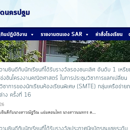
หวัดนครปฐม
ิทินปฏิบัติงาน
รายงานตนเอง SAR
คำสั่งโรงเรียน
มยินดีกับนักเรียนที่ได้รับรางวัลรองชนะเลิศ อันดับ 1 เหรี
ข่งขันโครงงานคณิตศาสตร์ ในการประชุมวิชาการแลกเปลี่ยน
างวิชาการของนักเรียนห้องเรียนพิเศษ (SMTE) กลุ่มเครือข่าย
าง ครั้งที่ 16
26
ยินดีกับนางสาวณัฐวิณ แจ่มดอนไพร นางสาวนนทกร ด…
มยินดีกับนักเรียนที่ได้รับรางวัลประกาศนียบัตรชมเชยระดับ