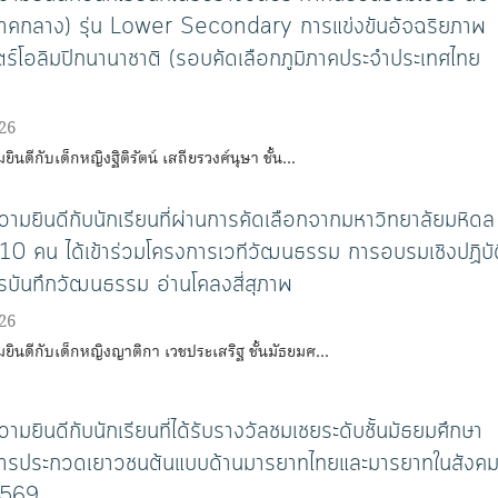
(ภาคกลาง) รุ่น Lower Secondary การแข่งขันอัจฉริยภาพ
์โอลิมปิกนานาชาติ (รอบคัดเลือกภูมิภาคประจําประเทศไทย
26
นดีกับเด็กหญิงฐิติรัตน์ เสถียรวงศ์นุษา ชั้น…
มยินดีกับนักเรียนที่ผ่านการคัดเลือกจากมหาวิทยาลัยมหิดล
 10 คน ได้เข้าร่วมโครงการเวทีวัฒนธรรม การอบรมเชิงปฏิบัต
บันทึกวัฒนธรรม อ่านโคลงสี่สุภาพ
26
ินดีกับเด็กหญิงญาติกา เวชประเสริฐ ชั้นมัธยมศ…
มยินดีกับนักเรียนที่ได้รับรางวัลชมเชยระดับชั้นมัธยมศึกษา
ารประกวดเยาวชนต้นแบบด้านมารยาทไทยและมารยาทในสังค
 2569