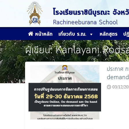
Skip
to
โรงเรียนราชินีบูรณะ จัง
content
Rachineeburana School
หน้าหลัก
เกี่ยวกับ ร.ณ.
หลักสูตร
ปฏ
ผู้เขียน:
Kanlayani Rods
ประกาศ ก
demand แ
03/12/20