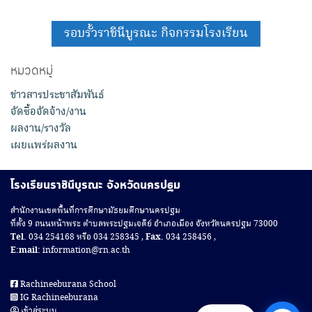
รอบรั้วราชินีบูรณะ กิจกรรมโรงเรียน
หมวดหมู่
ข่าวสารประชาสัมพันธ์
จัดซื้อจัดจ้าง/งาน
ผลงาน/รางวัล
เผยแพร่ผลงาน
โรงเรียนราชินีบูรณะ จังหวัดนครปฐม
สํานักงานเขตพื้นที่การศึกษามัธยมศึกษานครปฐม
ที่ตั้ง 9 ถนนหน้าพระ ตำบลพระปฐมเจดีย์ อำเภอเมือง จังหวัดนครปฐม 73000
Tel.
034 254168 หรือ 034 258345 ,
Fax.
034 258456 ,
E:mail:
information@rn.ac.th
Rachineeburana School
IG Rachineeburana
เข้าสู่ระบบ