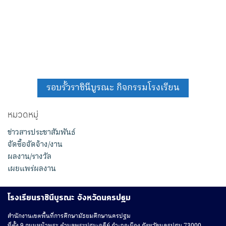
รอบรั้วราชินีบูรณะ กิจกรรมโรงเรียน
หมวดหมู่
ข่าวสารประชาสัมพันธ์
จัดซื้อจัดจ้าง/งาน
ผลงาน/รางวัล
เผยแพร่ผลงาน
โรงเรียนราชินีบูรณะ จังหวัดนครปฐม
สํานักงานเขตพื้นที่การศึกษามัธยมศึกษานครปฐม
ที่ตั้ง 9 ถนนหน้าพระ ตำบลพระปฐมเจดีย์ อำเภอเมือง จังหวัดนครปฐม 73000